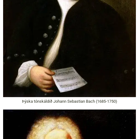
Þýska tónskáldið Johann Sebastian Bach (1685-1750)