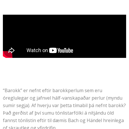
“Barokk” er nefnt eftir barokkperlum sem eru
óreglulegar og jafnvel hálf-vanskapaðar perlur (myndu
sumir segja). Af hverju var þetta tímabil þá nefnt barokk?
Það gerðist af því sumu tónlistarfólki á nítjándu öld
fannst tónlistin eftir til dæmis Bach og Händel hreinlega
of skrautleg og yfirdrifin.