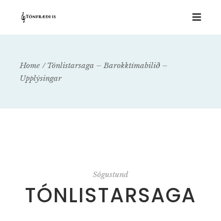
Home
Tónlistarsaga – Barokktímabilið –
Upplýsingar
Sögustund
TÓNLISTARSAGA