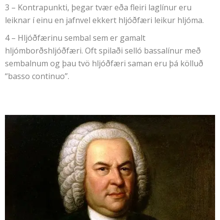
3 – Kontrapunkti, þegar tvær eða fleiri laglínur eru
leiknar í einu en jafnvel ekkert hljóðfæri leikur hljóma.
4 – Hljóðfærinu sembal sem er gamalt
hljómborðshljóðfæri. Oft spilaði selló bassalínur með
sembalnum og þau tvö hljóðfæri saman eru þá kölluð
“basso continuo”.