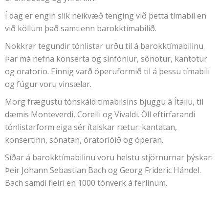
Í dag er engin slík neikvæð tenging við þetta tímabil en
við köllum það samt enn barokktímabilið.
Nokkrar tegundir tónlistar urðu til á barokktímabilinu.
Þar má nefna konserta og sinfóníur, sónötur, kantötur
og oratorio. Einnig varð óperuformið til á þessu tímabili
og fúgur voru vinsælar.
Mörg frægustu tónskáld tímabilsins bjuggu á Ítalíu, til
dæmis Monteverdi, Corelli og Vivaldi. Öll eftirfarandi
tónlistarform eiga sér ítalskar rætur: kantatan,
konsertinn, sónatan, óratoríóið og óperan.
Síðar á barokktímabilinu voru helstu stjörnurnar þýskar:
Þeir Johann Sebastian Bach og Georg Frideric Händel.
Bach samdi fleiri en 1000 tónverk á ferlinum.