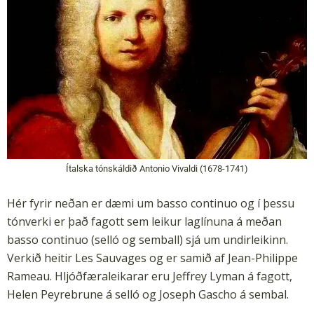
Ítalska tónskáldið Antonio Vivaldi (1678-1741)
Hér fyrir neðan er dæmi um basso continuo og í þessu
tónverki er það fagott sem leikur laglínuna á meðan
basso continuo (selló og semball) sjá um undirleikinn.
Verkið heitir Les Sauvages og er samið af Jean-Philippe
Rameau. Hljóðfæraleikarar eru Jeffrey Lyman á fagott,
Helen Peyrebrune á selló og Joseph Gascho á sembal.