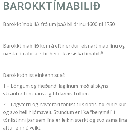
BAROKKTÍMABILIÐ
Barokktímabilið: frá um það bil árinu 1600 til 1750.
Barokktímabilið kom á eftir endurreisnartímabilinu og
næsta tímabil á eftir heitir klassíska tímabilið.
Barokktónlist einkennist af:
1 – Löngum og flæðandi laglínum með allskyns
skrautnótum, eins og til dæmis trillum.
2 – Lágværri og háværari tónlist til skiptis, t.d. einleikur
og svo heil hljómsveit. Stundum er líka “bergmál” í
tónlistinni þar sem lína er leikin sterkt og svo sama lína
aftur en nú veikt.