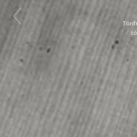
Tónfr
tó