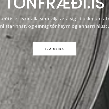
TÓNFRÆÐI.IS
æði.is er fyrir alla sem vilja æfa sig í bóklegum a
nlistarinnar, og einnig tónheyrn og annarri hlust
SJÁ MEIRA