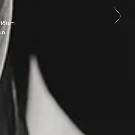
triðum
un.