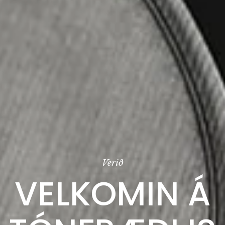
Verið
VELKOMIN Á