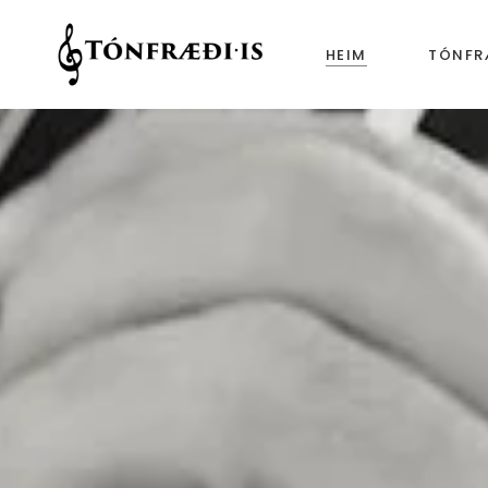
HEIM
TÓNFR
Tónfræ
Tónfræ
Tónfræ