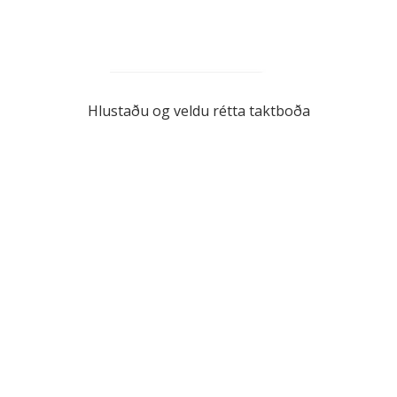
Hlustaðu og veldu rétta taktboða