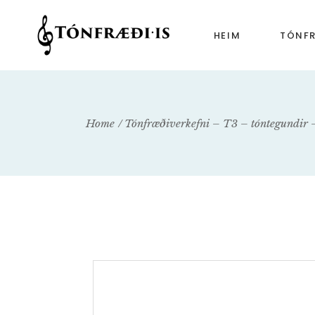
HEIM
TÓNF
Tónfr
Tónfr
Home
Tónfræðiverkefni – T3 – tóntegundir 
Tónfr