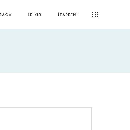
RSAGA
LEIKIR
ÍTAREFNI
Öpp og forrit
artímabilið
Um Tónfræði.is
bilið
ímabilið
 tímabilið
ldin
káld