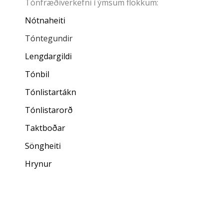
Tónfræðiverkefni í ýmsum flokkum:
Nótnaheiti
Tóntegundir
Lengdargildi
Tónbil
Tónlistartákn
Tónlistarorð
Taktboðar
Söngheiti
Hrynur