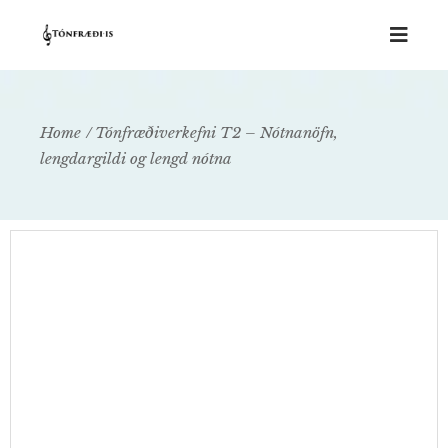
Home
Tónfræðiverkefni T2 – Nótnanöfn,
lengdargildi og lengd nótna