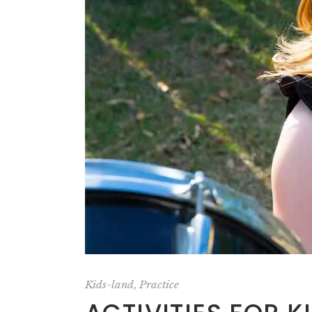
,
Kids-land
Practice