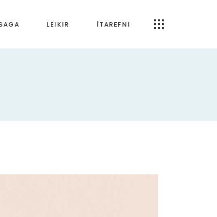
RSAGA
LEIKIR
ÍTAREFNI
Öpp og forrit
artímabilið
Um Tónfræði.is
bilið
ímabilið
 tímabilið
ldin
káld