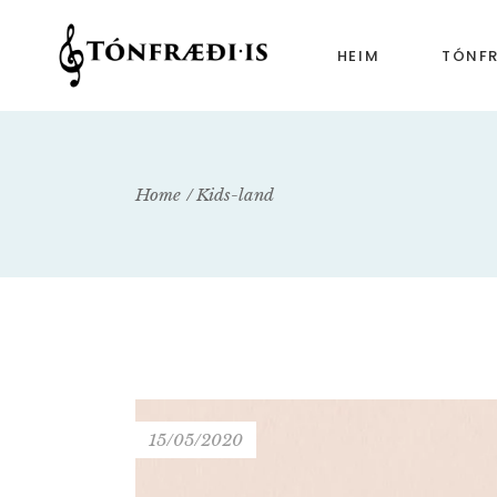
HEIM
TÓNF
Tónfr
Tónfr
Home
Kids-land
Tónfr
15/05/2020