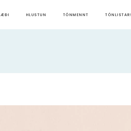
RÆÐI
HLUSTUN
TÓNMENNT
TÓNLISTA
æði T1
Hlustun T1
Nótnanöfn á nótnastreng
Miðaldir
æði T2
Hlustun T2
Söngheiti
Endurreisn
æði T3
Hlustun T3
Hljóðfæri
Barokktíma
Söngraddir
Klassíska t
Hljómsveitir
Rómantíska
Heimstónlist
20. og 21. ö
Dúr eða moll
Íslensk tóns
Hrynheiti
Taktur og hrynur