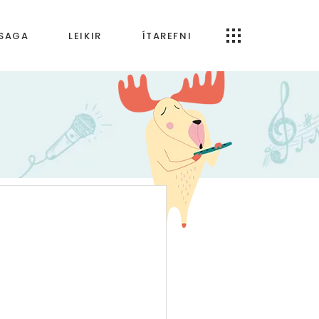
RSAGA
LEIKIR
ÍTAREFNI
Öpp og forrit
artímabilið
Um Tónfræði.is
bilið
ímabilið
 tímabilið
ldin
káld