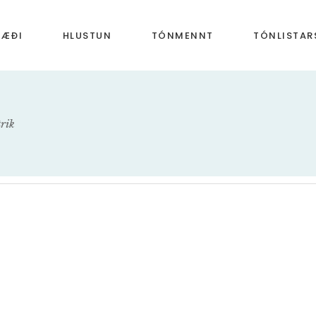
RÆÐI
HLUSTUN
TÓNMENNT
TÓNLISTA
æði T1
Hlustun T1
Nótnanöfn á nótnastreng
Miðaldir
æði T2
Hlustun T2
Söngheiti
Endurreisn
trik
æði T3
Hlustun T3
Hljóðfæri
Barokktíma
Söngraddir
Klassíska t
Hljómsveitir
Rómantíska
Heimstónlist
20. og 21. ö
Dúr eða moll
Íslensk tóns
Hrynheiti
Taktur og hrynur