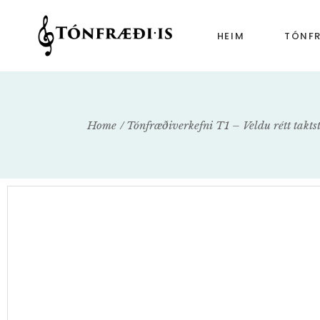
HEIM
TÓNF
Tónfr
Tónfr
Home
Tónfræðiverkefni T1 – Veldu rétt takts
Tónfr