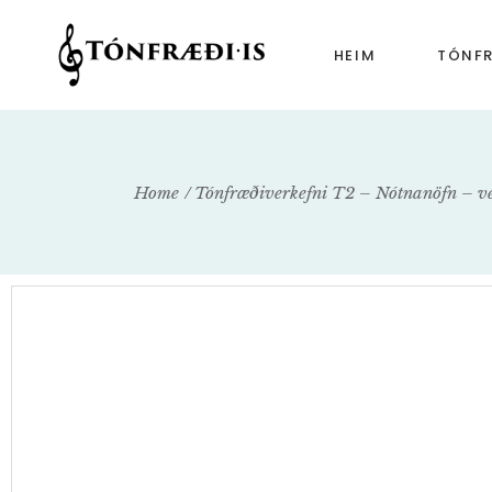
HEIM
TÓNF
Tónfr
Tónfr
Home
Tónfræðiverkefni T2 – Nótnanöfn – ve
Tónfr