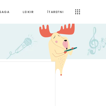
RSAGA
LEIKIR
ÍTAREFNI
Öpp og forrit
artímabilið
Um Tónfræði.is
bilið
ímabilið
 tímabilið
ldin
káld